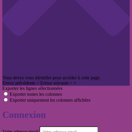
Vous devez vous identifier pour accéder à cette page.
Erreur précédente
<
Erreur suivante
>
×
Exporter les lignes sélectionnées
Exporter toutes les colonnes
Exporter uniquement les colonnes affichées
Connexion
Votre adresse email