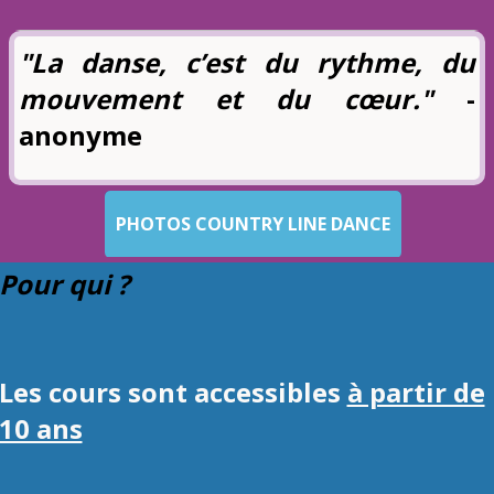
"La danse, c’est du rythme, du
mouvement et du cœur."
-
anonyme
PHOTOS COUNTRY LINE DANCE
Pour qui ?
Les cours sont accessibles
à partir de
10 ans