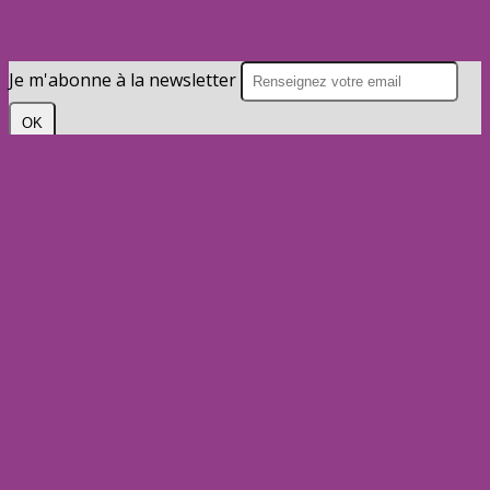
Je m'abonne à la newsletter
OK
Plan du site
Licences
Mentions légales
CGUV
Paramétrer vos cookies
Se connecter
Propulsé par AssoConnect, le logiciel des
associations de Loisirs
Vos choix en matière de confidentialité
Notification lors de la collecte