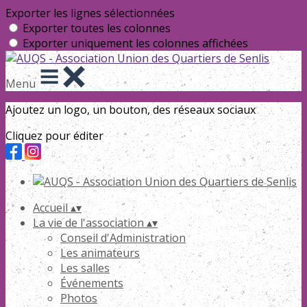
Exporter les lignes sélectionnées
Exporter toutes les colonnes
Exporter uniquement les colonnes affichées
Menu
Ajoutez un logo, un bouton, des réseaux sociaux
Cliquez pour éditer
Accueil
▴
▾
La vie de l'association
▴
▾
Conseil d'Administration
Les animateurs
Les salles
Événements
Photos