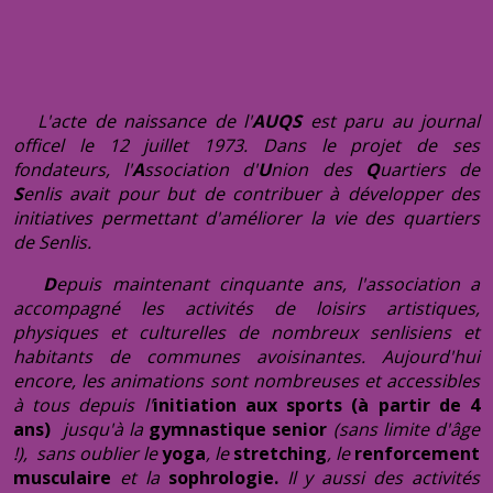
L
'acte de naissance de l'
AUQS
est paru au journal
officel le 12 juillet 1973. Dans le projet de ses
fondateurs, l'
A
ssociation d'
U
nion des
Q
uartiers de
S
enlis avait pour but de contribuer à développer des
initiatives permettant d'améliorer la vie des quartiers
de Senlis.
D
epuis maintenant cinquante ans, l'association a
accompagné les activités de loisirs artistiques,
physiques et culturelles de nombreux senlisiens et
habitants de communes avoisinantes. Aujourd'hui
encore, les animations sont nombreuses et accessibles
à tous depuis l'
initiation aux sports (à partir de 4
ans)
jusqu'à la
gymnastique senior
(sans limite d'âge
!), sans oublier le
yoga
,
le
stretching
, le
renforcement
musculaire
et la
sophrologie.
Il y aussi des activités