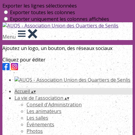
Exporter les lignes sélectionnées
Exporter toutes les colonnes
Exporter uniquement les colonnes affichées
Menu
Ajoutez un logo, un bouton, des réseaux sociaux
Cliquez pour éditer
Accueil
▴
▾
La vie de l'association
▴
▾
Conseil d'Administration
Les animateurs
Les salles
Événements
Photos