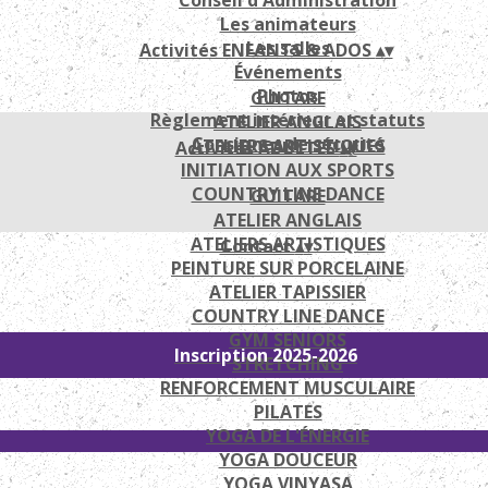
Conseil d'Administration
Les animateurs
Les salles
Activités ENFANTS & ADOS
▴
▾
Événements
Photos
GUITARE
Règlement intérieur et statuts
ATELIER ANGLAIS
Consignes de sécurité
ATELIERS ARTISTIQUES
Activités ADULTES
▴
▾
INITIATION AUX SPORTS
COUNTRY LINE DANCE
GUITARE
ATELIER ANGLAIS
ATELIERS ARTISTIQUES
Contact
▴
▾
PEINTURE SUR PORCELAINE
ATELIER TAPISSIER
COUNTRY LINE DANCE
GYM SENIORS
Inscription 2025-2026
STRETCHING
RENFORCEMENT MUSCULAIRE
PILATES
YOGA DE L'ÉNERGIE
YOGA DOUCEUR
YOGA VINYASA