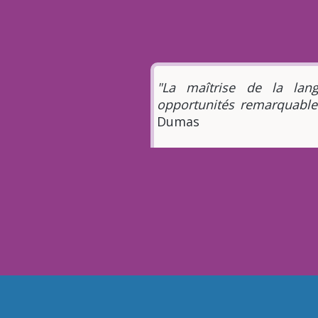
"La maîtrise de la lan
opportunités remarquabl
Dumas