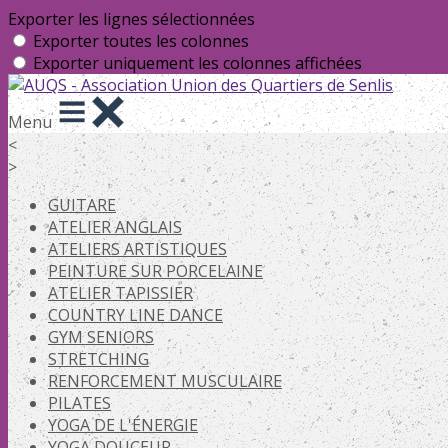
Exporter les lignes sélectionnées
Exporter toutes les colonnes
Exporter uniquement les colonnes affichées
Menu
<
>
GUITARE
ATELIER ANGLAIS
ATELIERS ARTISTIQUES
PEINTURE SUR PORCELAINE
ATELIER TAPISSIER
COUNTRY LINE DANCE
GYM SENIORS
STRETCHING
RENFORCEMENT MUSCULAIRE
PILATES
YOGA DE L'ÉNERGIE
YOGA DOUCEUR