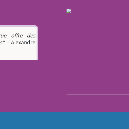
gue offre des
es" -
Alexandre