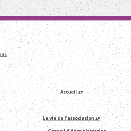
Accueil
▴
▾
La vie de l'association
▴
▾