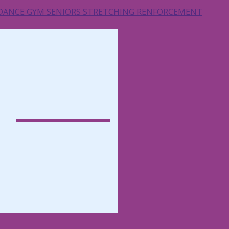
 DANCE
GYM SENIORS
STRETCHING
RENFORCEMENT