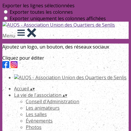
Exporter les lignes sélectionnées
Exporter toutes les colonnes
Exporter uniquement les colonnes affichées
Menu
Ajoutez un logo, un bouton, des réseaux sociaux
Cliquez pour éditer
Accueil
▴
▾
La vie de l'association
▴
▾
Conseil d'Administration
Les animateurs
Les salles
Événements
Photos