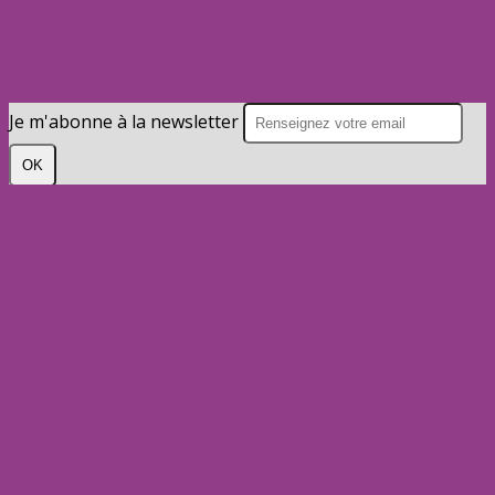
Je m'abonne à la newsletter
OK
Plan du site
Licences
Mentions légales
CGUV
Paramétrer vos cookies
Se connecter
Propulsé par AssoConnect, le logiciel des
associations de Loisirs
Vos choix en matière de confidentialité